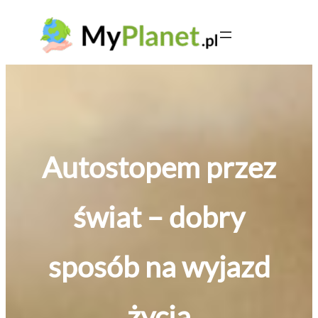
Przejdź
do
treści
Autostopem przez
świat – dobry
sposób na wyjazd
życia