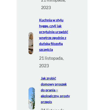
2023
Kuchnia w stylu
hygge, czyli jak
przytulnie urządzić
wnętrze zgodnie z
duńską filozofią
szczęścia
21 listopada,
2023
Jak zrobić
domowy proszek
do prania –
ekologiczny, prosty
przepis