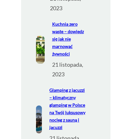
2023
Kuchnia zero
waste – dowiedz
się jak nie
marnować
żywności
21 listopada,
2023
Glamping z jacuzzi
– klimatyczny
glamping w Polsce
na Twój luksusowy
nocleg z sauną i
jacuzzi
21 listopada,