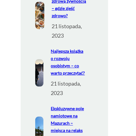
zdrową żywnością
– gdzie zjeść
zdrowo?
21 listopada,
2023
Najlepsza książka
o rozwoju
osobistym – co
warto przeczytać?
21 listopada,
2023
Ekskluzywne pole
namiotowe na
Mazurach –
miejsca na relaks