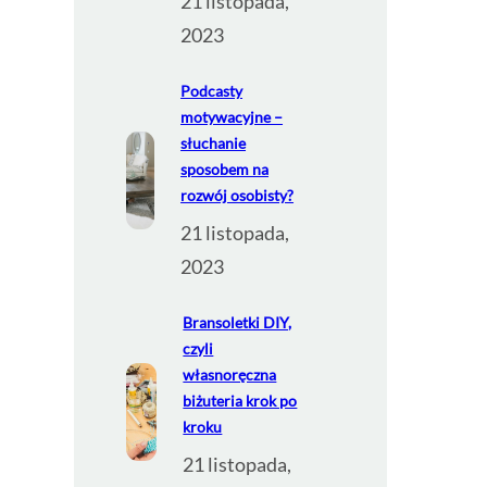
21 listopada,
2023
Podcasty
motywacyjne –
słuchanie
sposobem na
rozwój osobisty?
21 listopada,
2023
Bransoletki DIY,
czyli
własnoręczna
biżuteria krok po
kroku
21 listopada,