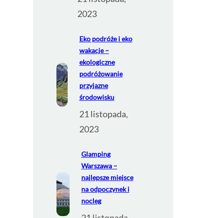
2023
Eko podróże i eko
wakacje –
ekologiczne
podróżowanie
przyjazne
środowisku
21 listopada,
2023
Glamping
Warszawa –
najlepsze miejsce
na odpoczynek i
nocleg
21 listopada,