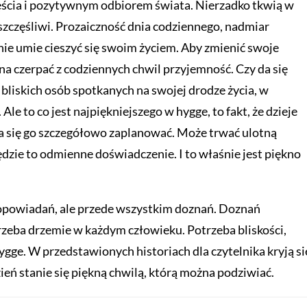
ścia i pozytywnym odbiorem świata. Nierzadko tkwią w
eszczęśliwi. Prozaiczność dnia codziennego, nadmiar
nie umie cieszyć się swoim życiem. Aby zmienić swoje
żna czerpać z codziennych chwil przyjemność. Czy da się
bliskich osób spotkanych na swojej drodze życia, w
e to co jest najpiękniejszego w hygge, to fakt, że dzieje
 da się go szczegółowo zaplanować. Może trwać ulotną
ędzie to odmienne doświadczenie. I to właśnie jest piękno
 opowiadań, ale przede wszystkim doznań. Doznań
zeba drzemie w każdym człowieku. Potrzeba bliskości,
ygge. W przedstawionych historiach dla czytelnika kryją si
eń stanie się piękną chwilą, którą można podziwiać.