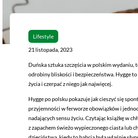
Lifestyle
21 listopada, 2023
Duńska sztuka szczęścia w polskim wydaniu, t
odrobiny bliskości i bezpieczeństwa. Hygge t
życia i czerpać z niego jak najwięcej.
Hygge po polsku pokazuje jak cieszyć się spon
przyjemności w ferworze obowiązków i jednoc
nadających sensu życiu. Czytając książkę w ch
z zapachem świeżo wypieczonego ciasta lub ch
dzieciństwa, kiedy to babcia była właśnie sły