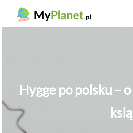
Przejdź
do
treści
Hygge po polsku – o 
ksią