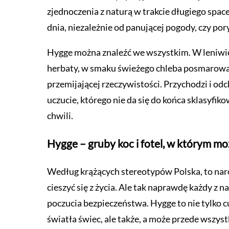
zjednoczenia z naturą w trakcie długiego spa
dnia, niezależnie od panującej pogody, czy por
Hygge można znaleźć we wszystkim. W leniwie 
herbaty, w smaku świeżego chleba posmarowa
przemijającej rzeczywistości. Przychodzi i odch
uczucie, którego nie da się do końca sklasyfik
chwili.
Hygge – gruby koc i fotel, w którym m
Według krążących stereotypów Polska, to naród
cieszyć się z życia. Ale tak naprawdę każdy z n
poczucia bezpieczeństwa. Hygge to nie tylko c
światła świec, ale także, a może przede wszyst