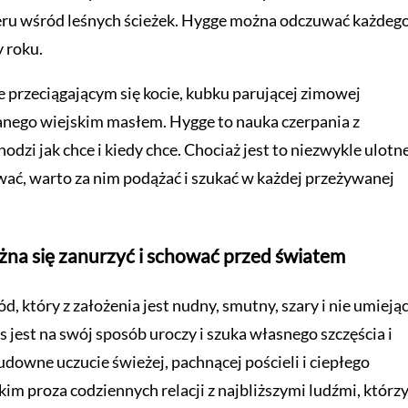
ceru wśród leśnych ścieżek. Hygge można odczuwać każdeg
y roku.
przeciągającym się kocie, kubku parującej zimowej
nego wiejskim masłem. Hygge to nauka czerpania z
odzi jak chce i kiedy chce. Chociaż jest to niezwykle ulotn
ować, warto za nim podążać i szukać w każdej przeżywanej
ożna się zanurzyć i schować przed światem
, który z założenia jest nudny, smutny, szary i nie umieją
as jest na swój sposób uroczy i szuka własnego szczęścia i
udowne uczucie świeżej, pachnącej pościeli i ciepłego
kim proza codziennych relacji z najbliższymi ludźmi, którz