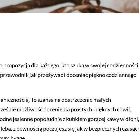
o propozycja dla każdego, kto szuka w swojej codzienności
o przewodnik jak przeżywać i doceniać piękno codziennego
tanicznością. To szansa na dostrzeżenie małych
ześnie możliwość docenienia prostych, pięknych chwil,
łodne jesienne popołudnie z kubkiem gorącej kawy w dłoni
leba, z pewnością poczujesz się jak w bezpiecznych czasac
nnym hygge.