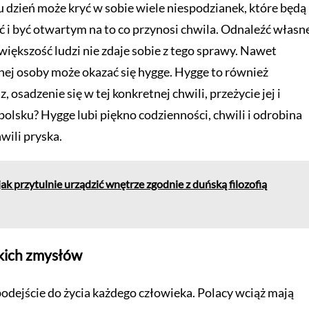
u dzień może kryć w sobie wiele niespodzianek, które będą
ać i być otwartym na to co przynosi chwila. Odnaleźć własn
iększość ludzi nie zdaje sobie z tego sprawy. Nawet
anej osoby może okazać się hygge. Hygge to również
z, osadzenie się w tej konkretnej chwili, przeżycie jej i
po polsku? Hygge lubi piękno codzienności, chwili i odrobina
wili pryska.
jak przytulnie urządzić wnętrze zgodnie z duńską filozofią
zkich zmysłów
 podejście do życia każdego człowieka. Polacy wciąż mają