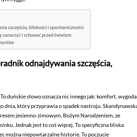
a szczęścia, bliskości i spontaniczności
ię zanurzyć i schować przed światem
zmysłów
radnik odnajdywania szczęścia,
 To duńskie słowo oznacza nic innego jak: komfort, wygoda
go dnia, który przyprawia o spadek nastroju. Skandynawsk
 z okresem jesienno-zimowym, Bożym Narodzeniem, ze
ku. Jednak jest to coś więcej. To specyficzna bliska
zec można niepowtarzalne historie. To poczucie