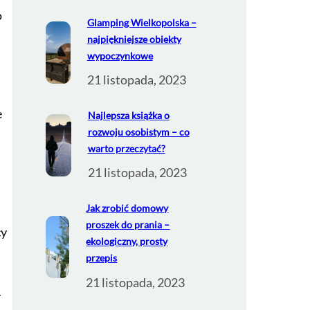
o
Glamping Wielkopolska –
najpiękniejsze obiekty
wypoczynkowe
21 listopada, 2023
e
Najlepsza książka o
rozwoju osobistym – co
warto przeczytać?
21 listopada, 2023
Jak zrobić domowy
proszek do prania –
cy
ekologiczny, prosty
przepis
21 listopada, 2023
y