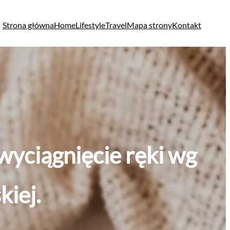
Strona główna
Home
Lifestyle
Travel
Mapa strony
Kontakt
 wyciągnięcie ręki wg
kiej.