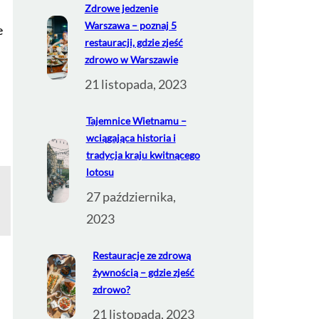
Zdrowe jedzenie
Warszawa – poznaj 5
e
restauracji, gdzie zjeść
zdrowo w Warszawie
21 listopada, 2023
Tajemnice Wietnamu –
wciągająca historia i
tradycja kraju kwitnącego
lotosu
27 października,
2023
Restauracje ze zdrową
żywnością – gdzie zjeść
zdrowo?
21 listopada, 2023