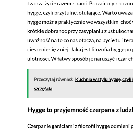
tworzą życie razem z nami. Prozaiczny z pozor
hygge, czyli przytulne, otulające. Warto uważ
hygge można praktycznie we wszystkim, choć w
krótkie dobranoc przy zasypianiu z ust ukoch
uważność na to co nas otacza, na bycie tu i tera
cieszenie się z niej. Jaka jest filozofia hygge 
ulotności. W łatwy sposób je naruszyć i czar ch
Przeczytaj również:
Kuchnia w stylu hygge, czyli 
szczęścia
Hygge to przyjemność czerpana z lud
Czerpanie garściami z filozofii hygge odmieni